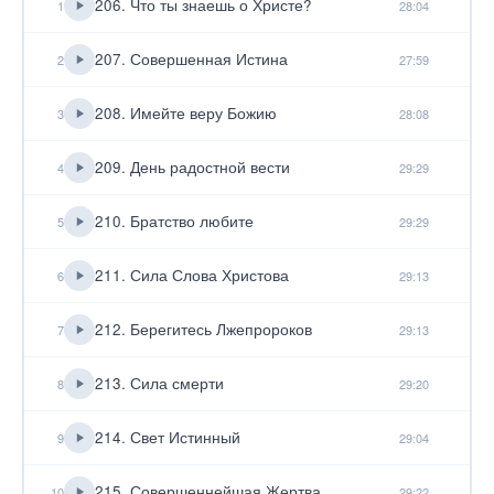
206. Что ты знаешь о Христе?
1
28:04
207. Совершенная Истина
2
27:59
208. Имейте веру Божию
3
28:08
209. День радостной вести
4
29:29
210. Братство любите
5
29:29
211. Сила Слова Христова
6
29:13
212. Берегитесь Лжепророков
7
29:13
213. Сила смерти
8
29:20
214. Свет Истинный
9
29:04
215. Совершеннейшая Жертва
10
29:22