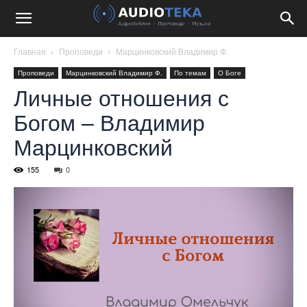
Главная
Проповеди
Марцинковский Владимир Ф.
Проповеди
Марцинковский Владимир Ф.
По темам
О Боге
Личные отношения с
Богом – Владимир
Марцинковский
155
0