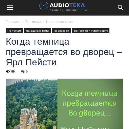
Главная
По темам
На разные темы
По темам
На разные темы
Проповеди
Пейсти Ярл Николаевич
Когда темница
превращается во дворец –
Ярл Пейсти
89
0