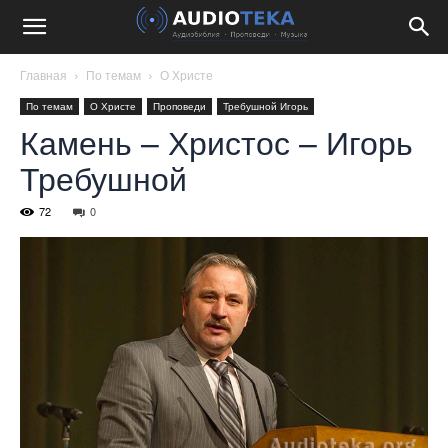
Главная
По темам
О Христе
По темам
О Христе
Проповеди
Требушной Игорь
Камень – Христос – Игорь
Требушной
72
0