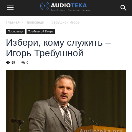
Главная
Проповеди
Требушной Игорь
Проповеди
Требушной Игорь
Избери, кому служить –
Игорь Требушной
89
0