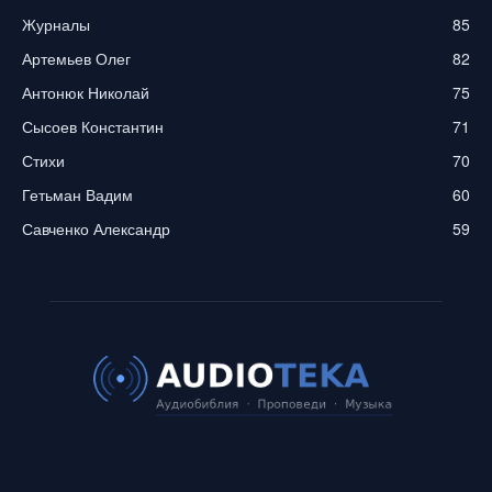
Журналы
85
Артемьев Олег
82
Антонюк Николай
75
Сысоев Константин
71
Стихи
70
Гетьман Вадим
60
Савченко Александр
59