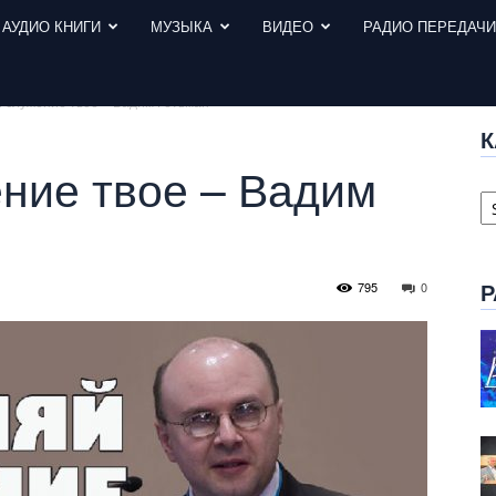
АУДИО КНИГИ
МУЗЫКА
ВИДЕО
РАДИО ПЕРЕДАЧ
 служение твое – Вадим Гетьман
К
ние твое – Вадим
К
с
795
0
Р