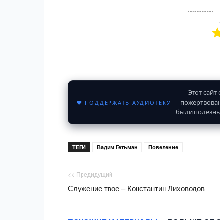
Этот сайт
пожертвован
♥ ПОДДЕРЖАТЬ АУДИОТЕКУ
были полезны
ТЕГИ
Вадим Гетьман
Повеление
<< Предидущий
Служение твое – Константин Лиховодов