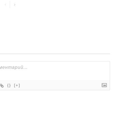
{}
[+]