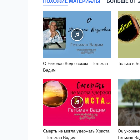
ПОХОЖИЕ МАТЕРИАЛЫ
БОЛЬШЕ ОТ 
О Николае Водневском – Гетьман
Только в Б
Вадим
Смерть не могла удержать Христа
Об укорене
– Гетьман Вадим
Гетьман В