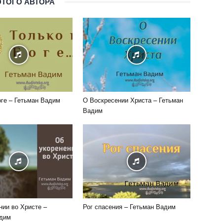
ЭТОГО АВТОРА
оге – Гетьман Вадим
О Воскресении Христа – Гетьман
Вадим
нии во Христе –
Рог спасения – Гетьман Вадим
адим