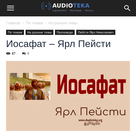
Главная
По темам
На разные темы
По темам
На разные темы
Проповеди
Пейсти Ярл Николаевич
Иосафат – Ярл Пейсти
87
0