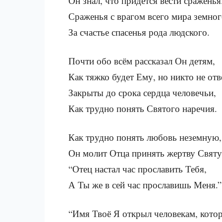
Он знал, что придётся вести сраженья
Сраженья с врагом всего мира земног
За счастье спасенья рода людского.
Почти обо всём рассказал Он детям,
Как тяжко будет Ему, но никто не отв
Закрыты до срока сердца человечьи,
Как трудно понять Святого наречия.
Как трудно понять любовь неземную,
Он молит Отца принять жертву Свят
“Отец настал час прославить Тебя,
А Ты же в сей час прославишь Меня.”
“Имя Твоё Я открыл человекам, кото