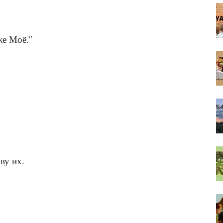
же Моё.”
ву их.