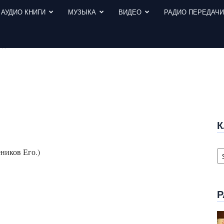
АУДИО КНИГИ
МУЗЫКА
ВИДЕО
РАДИО ПЕРЕДАЧ
 17
К
К
ников Его.)
с
Р