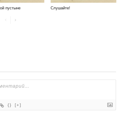
ой пустыне
Слушайте!
{}
[+]