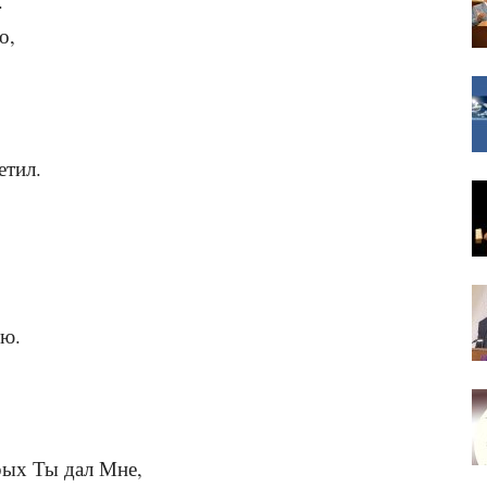
.
о,
етил.
ую.
рых Ты дал Мне,