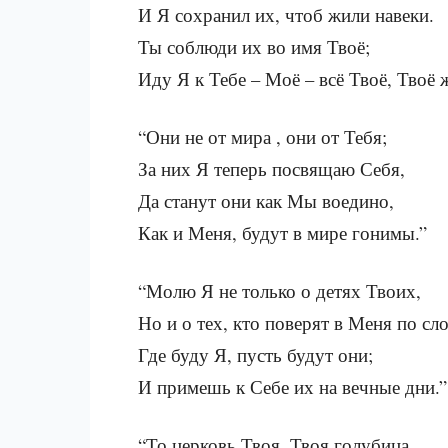
И Я сохранил их, чтоб жили навеки.
Ты соблюди их во имя Твоё;
Иду Я к Тебе – Моё – всё Твоё, Твоё 
“Они не от мира , они от Тебя;
За них Я теперь посвящаю Себя,
Да станут они как Мы воедино,
Как и Меня, будут в мире гонимы.”
“Молю Я не только о детях Твоих,
Но и о тех, кто поверят в Меня по сло
Где буду Я, пусть будут они;
И примешь к Себе их на вечные дни.”
“То церковь Твоя, Твоя голубица.