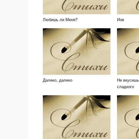
Любишь ли Меня?
Иов
Далеко, далеко
Не вкусишь
сладкого