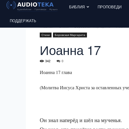
БИБЛИЯ
ПРОПОВЕДИ
ПОДДЕРЖАТЬ
Главная
Стихи
Боровская Маргарита
Иоанна
Стихи
Боровская Маргарита
Иоанна 17
342
0
Иоанна 17 глава
(Молитва Иисуса Христа за оставленных уче
Он знал наперёд и шёл на мученья.