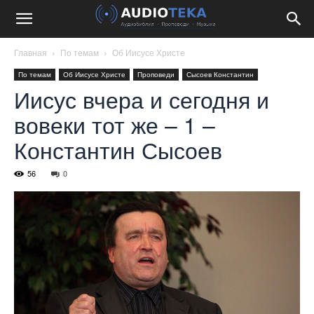
Главная
По темам
Об Иисусе Христе
По темам
Об Иисусе Христе
Проповеди
Сысоев Константин
Иисус вчера и сегодня и
вовеки тот же – 1 –
Константин Сысоев
56
0