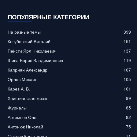
ПОПУЛЯРНЫЕ КАТЕГОРИИ
На разные темы
399
Козубовский Виталий
151
Пейсти Ярл Николаевич
137
Шива Борис Владимирович
119
Каприян Александр
107
Орлов Михаил
105
Карев А. В.
101
Христианская жизнь
99
Журналы
85
Артемьев Олег
82
Антонюк Николай
75
Сысоев Константин
71