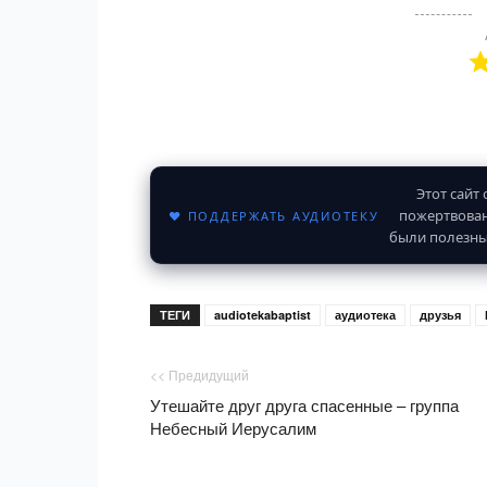
Этот сайт
пожертвован
♥ ПОДДЕРЖАТЬ АУДИОТЕКУ
были полезны
ТЕГИ
audiotekabaptist
аудиотека
друзья
<< Предидущий
Утешайте друг друга спасенные – группа
Небесный Иерусалим