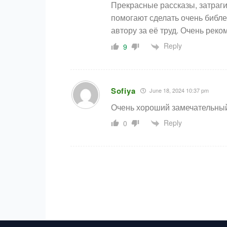
Прекрасные рассказы, затраг
помогают сделать очень библе
автору за её труд. Очень рек
Reply
9
Sofiya
June 18, 2024 10:37 pm
Очень хороший замечательный
Reply
0