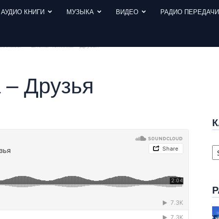
АУДИО КНИГИ
МУЗЫКА
ВИДЕО
РАДИО ПЕРЕДАЧ
рассказы
Елена Чепилка – Друзья
 – Друзья
К
К
с
Р