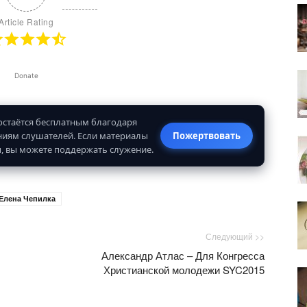
Article Rating
Donate
 остаётся бесплатным благодаря
иям слушателей. Если материалы
Пожертвовать
, вы можете поддержать служение.
Елена Чепилка
Следующий >>
Александр Атлас – Для Конгресса
Христианской молодежи SYC2015