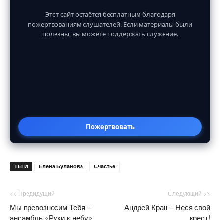
Этот сайт остаётся бесплатным благодаря
пожертвованиям слушателей. Если материалы были
полезны, вы можете поддержать служение.
Пожертвовать
ТЕГИ
Елена Буланова
Счастье
<< Предидущий
Следующий >>
Мы превозносим Тебя –
Андрей Кран – Неся свой
ансамбль «Руки к небу»
крест!