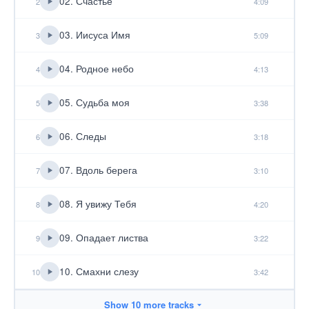
02. Счастье
2
4:09
03. Иисуса Имя
3
5:09
04. Родное небо
4
4:13
05. Судьба моя
5
3:38
06. Следы
6
3:18
07. Вдоль берега
7
3:10
08. Я увижу Тебя
8
4:20
09. Опадает листва
9
3:22
10. Смахни слезу
10
3:42
Show 10 more tracks