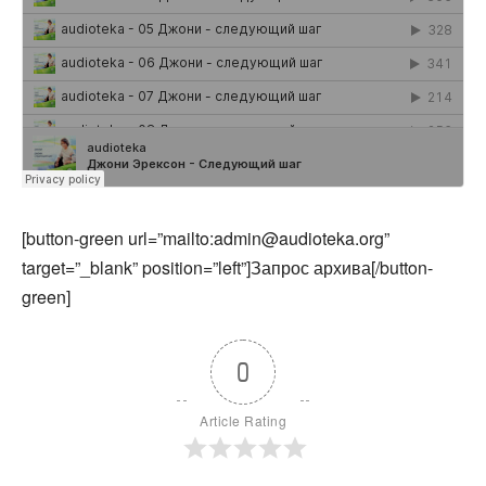
[button-green url=”mailto:admin@audioteka.org”
target=”_blank” position=”left”]Запрос архива[/button-
green]
0
Article Rating