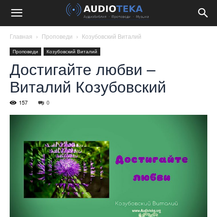
Главная
Проповеди
Козубовский Виталий
Проповеди
Козубовский Виталий
Достигайте любви –
Виталий Козубовский
157
0