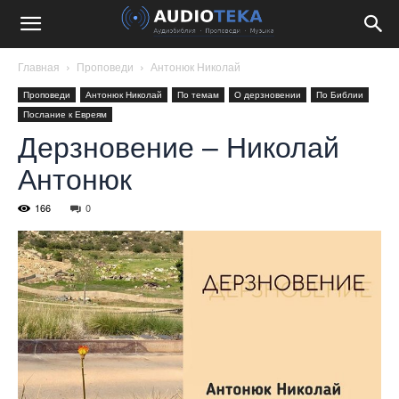
Главная
Проповеди
Антонюк Николай
Проповеди
Антонюк Николай
По темам
О дерзновении
По Библии
Послание к Евреям
Дерзновение – Николай
Антонюк
166
0