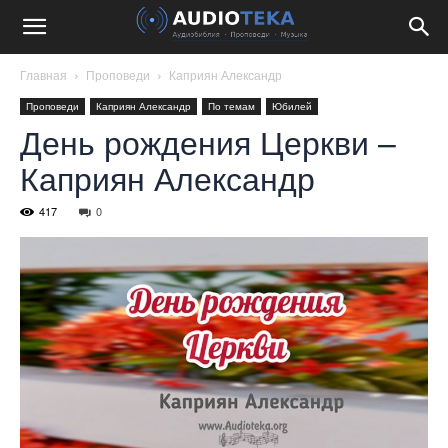
Главная
Проповеди
Каприян Александр
Проповеди
Каприян Александр
По темам
Юбилей
День рождения Церкви –
Каприян Александр
417
0