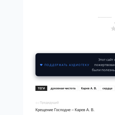
Этот сайт
пожертвован
♥ ПОДДЕРЖАТЬ АУДИОТЕКУ
были полезны
ТЕГИ
духовная чистота
Карев А. В.
сердце
<< Предидущий
Крещение Господне – Карев А. В.