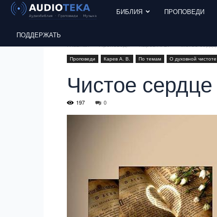
БИБЛИЯ
ПРОПОВЕДИ
ПОДДЕРЖАТЬ
Главная
Проповеди
Карев А. В.
Чистое сердце
Проповеди
Карев А. В.
По темам
О духовной чистоте
Чистое сердце 
197
0