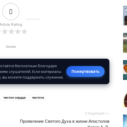
0
Article Rating
Donate
 остаётся бесплатным благодаря
иям слушателей. Если материалы
Пожертвовать
, вы можете поддержать служение.
чистое сердце
чистота
Следующий >>
Проявление Святого Духа в жизни Апостолов
– Карев А. В.