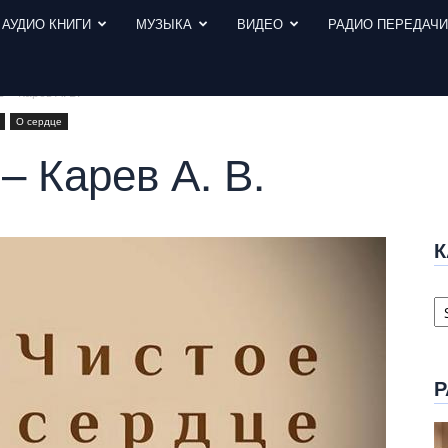
АУДИО КНИГИ
МУЗЫКА
ВИДЕО
РАДИО ПЕРЕДАЧ
 – Карев А. В.
О сердце
– Карев А. В.
К
К
с
Р