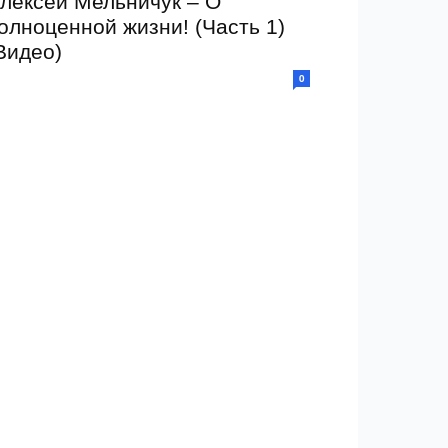
лексей Мельничук – О
олноценной жизни! (Часть 1)
Видео)
0