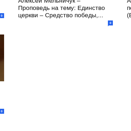
Алексей Мельничук –
А
Проповедь на тему: Единство
п
церкви – Средство победы,...
(
0
0
0