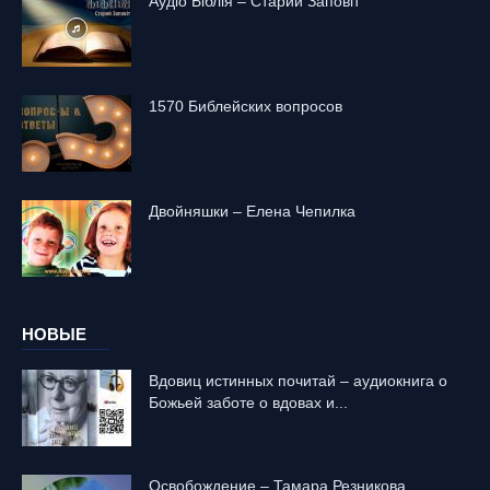
Аудіо Біблія – Старий Заповіт
1570 Библейских вопросов
Двойняшки – Елена Чепилка
НОВЫЕ
Вдовиц истинных почитай – аудиокнига о
Божьей заботе о вдовах и...
Освобождение – Тамара Резникова