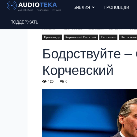
БИБЛИЯ
ПРОПОВЕДИ
ПОДДЕРЖАТЬ
Главная
Проповеди
Корчевский Виталий
Бодр
Проповеди
Корчевский Виталий
По темам
На разные
Бодрствуйте – 
Корчевский
120
0