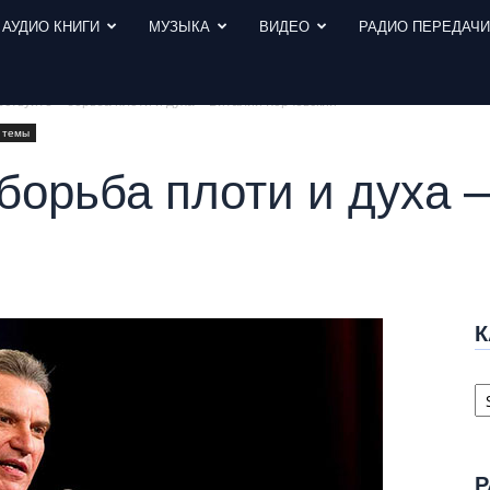
АУДИО КНИГИ
МУЗЫКА
ВИДЕО
РАДИО ПЕРЕДАЧ
ствуйте – борьба плоти и духа – Виталий Корчевский
 темы
борьба плоти и духа 
К
К
с
Р