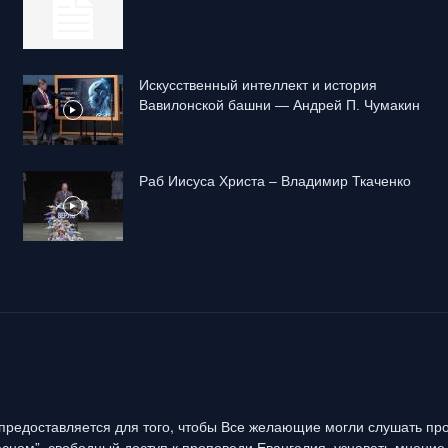
Искусственный интеллект и история
Вавилонской башни — Андрей П. Чумакин
Раб Иисуса Христа – Владимир Ткаченко
предоставляется для того, чтобы Все желающие могли слушать про
сном”, свободный доступ к проповеди Евангелия, узнавать мнение 