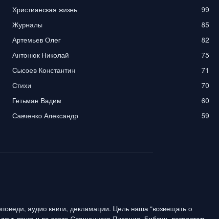
Христианская жизнь
99
Журналы
85
Артемьев Олег
82
Антонюк Николай
75
Сысоев Константин
71
Стихи
70
Гетьман Вадим
60
Савченко Александр
59
поведи, аудио книги, декламации. Цель наша “возвещать о
друг друга и во свете Священного Писания, Библии, возрастать