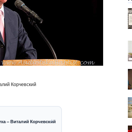
талий Корчевский
уха – Виталий Корчевский