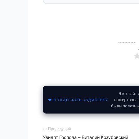
Этот сайт
пожертвован
♥ ПОДДЕРЖАТЬ АУДИОТЕКУ
были полезны
<< Предидущий
Увидят Господа – Виталий Козубовский