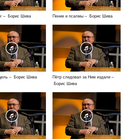
г – Борис Шива
Пение и псалмы – Борис Шива
цель – Борис Шива
Пётр следовал за Ним издали –
Борис Шива