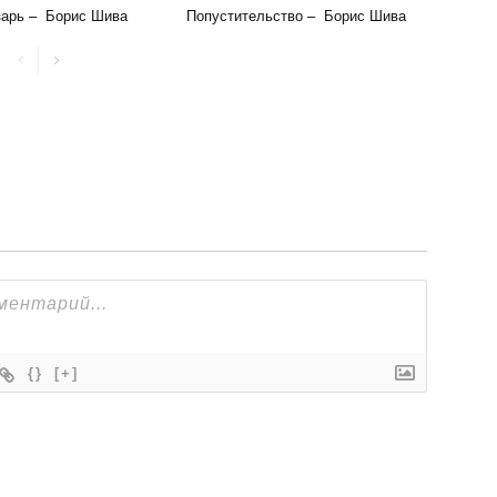
зарь – Борис Шива
Попустительство – Борис Шива
{}
[+]