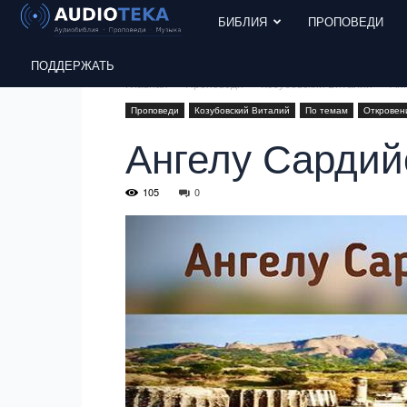
БИБЛИЯ
ПРОПОВЕДИ
ПОДДЕРЖАТЬ
Главная
Проповеди
Козубовский Виталий
Анг
Проповеди
Козубовский Виталий
По темам
Откровен
Ангелу Сардий
105
0