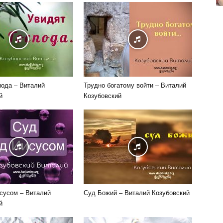
пода – Виталий
Трудно богатому войти – Виталий
й
Козубовский
сусом – Виталий
Суд Божий – Виталий Козубовский
й