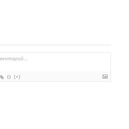
{}
[+]