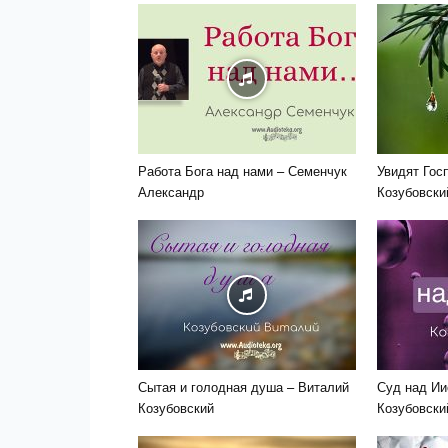
Работа Бога над нами – Семенчук
Увидят Гос
Александр
Козубовски
Сытая и голодная душа – Виталий
Суд над Ии
Козубовский
Козубовски