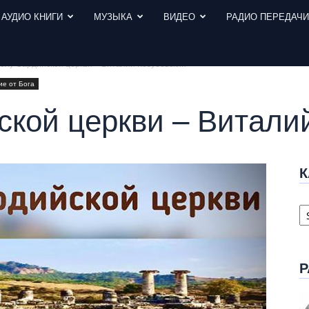
АУДИО КНИГИ
МУЗЫКА
ВИДЕО
РАДИО ПЕРЕДАЧ
елу Сардийской церкви – Виталий Козубовский
ие от Бога
ской церкви – Витали
К
К
с
Р