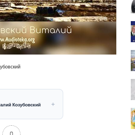
зубовский
талий Козубовский
0