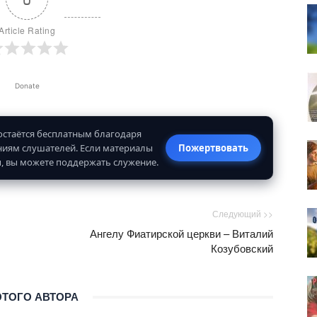
Article Rating
Donate
 остаётся бесплатным благодаря
иям слушателей. Если материалы
Пожертвовать
, вы можете поддержать служение.
Следующий >>
Ангелу Фиатирской церкви – Виталий
Козубовский
ЭТОГО АВТОРА