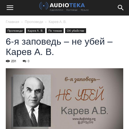
Главная
Проповеди
Карев А. В.
Проповеди
Карев А. В.
По темам
Об убийстве
6-я заповедь – не убей –
Карев А. В.
231
0