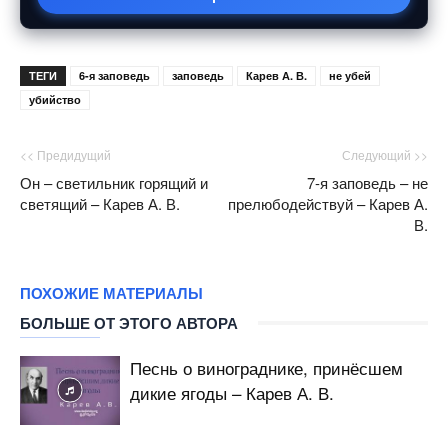
ТЕГИ
6-я заповедь
заповедь
Карев А. В.
не убей
убийство
<< Предидущий
Следующий >>
Он – светильник горящий и
7-я заповедь – не
светящий – Карев А. В.
прелюбодействуй – Карев А.
В.
ПОХОЖИЕ МАТЕРИАЛЫ
БОЛЬШЕ ОТ ЭТОГО АВТОРА
Песнь о винограднике, принёсшем
дикие ягоды – Карев А. В.