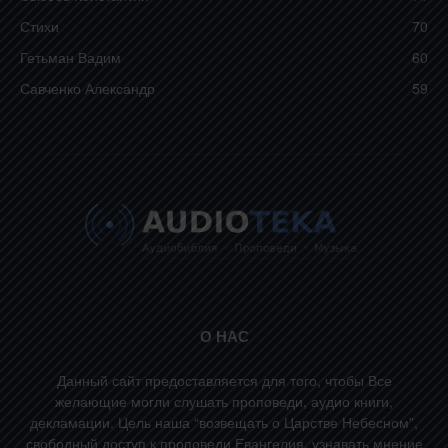
Стихи
70
Гетьман Вадим
60
Савченко Александр
59
О НАС
Данный сайт предоставляется для того, чтобы Все
желающие могли слушать проповеди, аудио книги,
декламации. Цель наша “возвещать о Царстве Небесном”,
свободный доступ к проповеди Евангелия, узнавать мнение