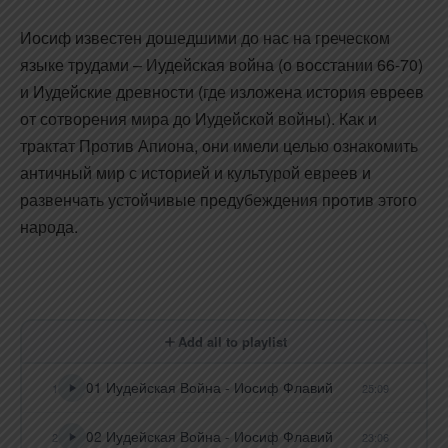
Иосиф известен дошедшими до нас на греческом
языке трудами – Иудейская война (о восстании 66-70)
и Иудейские древности (где изложена история евреев
от сотворения мира до Иудейской войны). Как и
трактат Против Апиона, они имели целью ознакомить
античный мир с историей и культурой евреев и
развенчать устойчивые предубеждения против этого
народа.
Add all to playlist
01 Иудейская Война - Иосиф Флавий
1
25:09
02 Иудейская Война - Иосиф Флавий
2
23:06