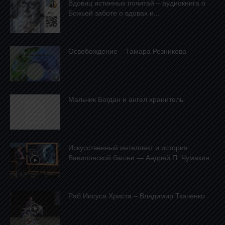
Вдовиц истинных почитай – аудиокнига о
Божьей заботе о вдовах и...
Освобождение – Тамара Резникова
Mальчик Богдан и ангел хранитель
Искусственный интеллект и история
Вавилонской башни — Андрей П. Чумакин
Раб Иисуса Христа – Владимир Ткаченко