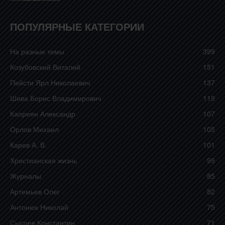
ПОПУЛЯРНЫЕ КАТЕГОРИИ
На разные темы
399
Козубовский Виталий
151
Пейсти Ярл Николаевич
137
Шива Борис Владимирович
119
Каприян Александр
107
Орлов Михаил
105
Карев А. В.
101
Христианская жизнь
99
Журналы
85
Артемьев Олег
82
Антонюк Николай
75
Сысоев Константин
71