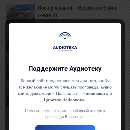
Иосиф Флавий – Иудейская Война
(книга 4)
Иосиф Флавий – Иудейская Война
(книга 3)
Иосиф Флавий – Иудейская Война
Поддержите Аудиотеку
(книга 2)
Данный сайт предоставляется для того, чтобы
все желающие могли слушать проповеди, аудио
Иосиф Флавий – Иудейская Война
книги, декламации. Цель наша —
«возвещать о
(книга 1)
Царстве Небесном»
.
Помогите нам сохранить свободный доступ к
проповеди Евангелия.