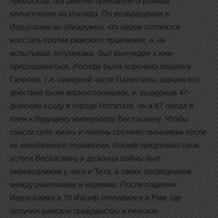
превосходство римлян произвели огромное
впечатление на Иосифа. По возвращении в
Иерусалим он обнаружил, что евреи готовятся
восстать против римского правления, и, не
испытывая энтузиазма, был вынужден к ним
присоединиться. Иосифу была поручена оборона
Галилеи, т.е. северной части Палестины, однако его
действия были малоуспешными, и, выдержав 47-
дневную осаду в городе Нотапате, он в 67 попал в
плен к будущему императору Веспасиану. Чтобы
спасти себе жизнь и помочь соотечественникам после
их неизбежного поражения, Иосиф предложил свои
услуги Веспасиану и до конца войны был
переводчиком у него и Тита, а также посредником
между римлянами и евреями. После падения
Иерусалима в 70 Иосиф отправился в Рим, где
получил римское гражданство и пенсион.