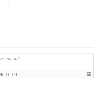
{}
[+]