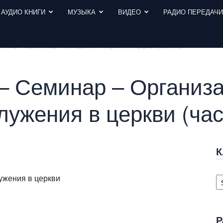
АУДИО КНИГИ
МУЗЫКА
ВИДЕО
РАДИО ПЕРЕДАЧ
минар – Организация молодёжного служения в церкви (часть 3)
– Семинар – Организ
ужения в церкви (час
К
К
ужения в церкви
с
Р