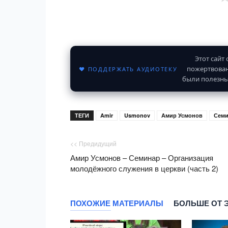
Этот сайт
пожертвован
♥ ПОДДЕРЖАТЬ АУДИОТЕКУ
были полезны
ТЕГИ
Amir
Usmonov
Амир Усмонов
Семи
<< Предидущий
Амир Усмонов – Семинар – Организация
молодёжного служения в церкви (часть 2)
ПОХОЖИЕ МАТЕРИАЛЫ
БОЛЬШЕ ОТ 