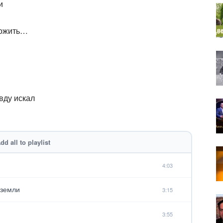
и
прожить…
авду искал
dd all to playlist
4:03
 земли
3:15
3:55