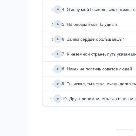
4. Я хочу мой Господь, свою жизнь 
4
5. Не опоздай сын блудный
5
6. Зачем сердце обольщаешь?
6
7. К неземной стране, путь указан м
7
8. Никак не постичь советов людей
8
9. Ты искал, ты искал, очень долго т
9
10. Друг припомни, сколько в жизни 
10