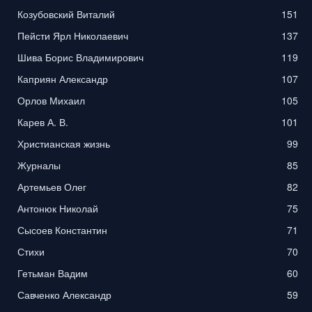
Козубовский Виталий
151
Пейсти Ярл Николаевич
137
Шива Борис Владимирович
119
Каприян Александр
107
Орлов Михаил
105
Карев А. В.
101
Христианская жизнь
99
Журналы
85
Артемьев Олег
82
Антонюк Николай
75
Сысоев Константин
71
Стихи
70
Гетьман Вадим
60
Савченко Александр
59