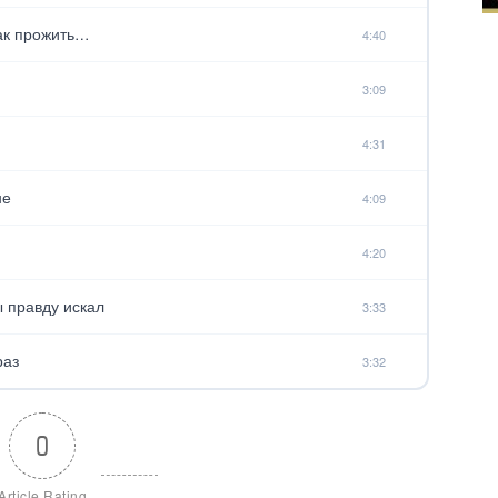
так прожить…
4:40
3:09
4:31
не
4:09
4:20
ы правду искал
3:33
раз
3:32
0
Article Rating