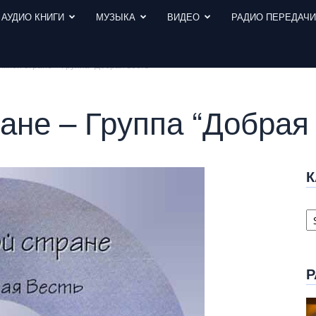
АУДИО КНИГИ
МУЗЫКА
ВИДЕО
РАДИО ПЕРЕДАЧ
емной стране – Группа “Добрая весть”
ане – Группа “Добрая 
К
К
с
Р