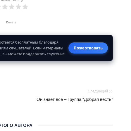
Donate
 остаётся бесплатным благодаря
иям слушателей. Если материалы
Пожертвовать
, вы можете поддержать служение.
Следующий >>
Он знает всё – Группа “Добрая весть”
ЭТОГО АВТОРА