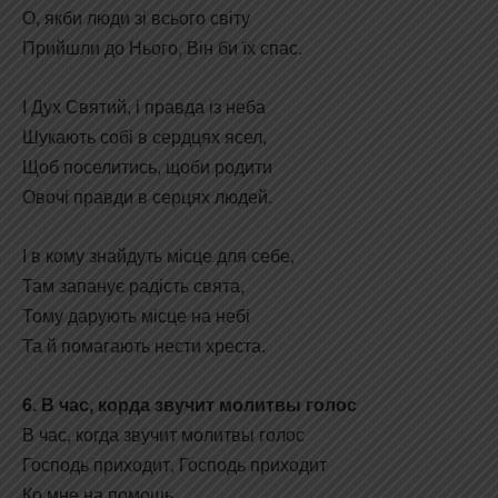
О, якби люди зі всього світу
Прийшли до Нього, Він би їх спас.
І Дух Святий, і правда із неба
Шукають собі в сердцях ясел,
Щоб поселитись, щоби родити
Овочі правди в серцях людей.
І в кому знайдуть місце для себе,
Там запанує радість свята,
Тому дарують місце на небі
Та й помагають нести хреста.
6. В час, корда звучит молитвы голос
В час, когда звучит молитвы голос
Господь приходит, Господь приходит
Ко мне на помощь