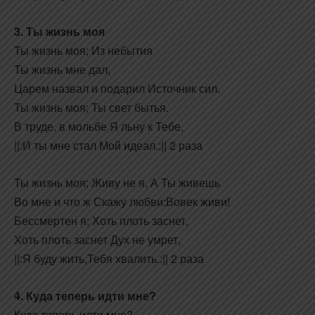
3. Ты жизнь моя
Ты жизнь моя; Из небытия
Ты жизнь мне дал,
Царем назвал и подарил Источник сил.
Ты жизнь моя; Ты свет бытья.
В труде, в мольбе Я льну к Тебе,
||:И ты мне стал Мой идеал.:|| 2 раза
Ты жизнь моя; Живу не я, А Ты живешь
Во мне и что ж Скажу любви:Вовек живи!
Бессмертен я; Хоть плоть заснет,
Хоть плоть заснет Дух не умрет,
||:Я буду жить,Тебя хвалить.:|| 2 раза
4. Куда теперь идти мне?
Куда теперь идти мне?