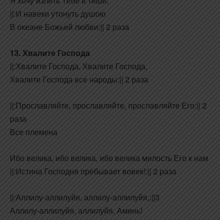
Я хочу излить Тебе в тиши,
||:И навеки утонуть душою
В океане Божьей любви:|| 2 раза
13. Хвалите Господа
||:Хвалите Господа, Хвалите Господа,
Хвалите Господа все народы:|| 2 раза
||:Прославляйте, прославляйте, прославляйте Его:|| 2
раза
Все племена
Ибо велика, ибо велика, ибо велика милость Его к нам
||:Истина Господня пребывает вовек!:|| 2 раза
||:Аллилу-аллилуйя, аллилу-аллилуйя,:||3
Аллилу-аллилуйя, аллилуйя, Аминь!