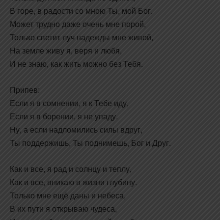
В горе, в радости со мною Ты, мой Бог.
Может трудно даже очень мне порой,
Только светит луч надежды мне живой,
На земле живу я, веря и любя,
И не знаю, как жить можно без Тебя.
Припев:
Если я в сомнении, я к Тебе иду,
Если я в борении, я не упаду.
Ну, а если надломились силы вдруг,
Ты поддержишь, Ты поднимешь, Бог и Друг.
Как и все, я рад и солнцу и теплу,
Как и все, вникаю в жизни глубину.
Только мне ещё даны и небеса,
В их пути я открываю чудеса,