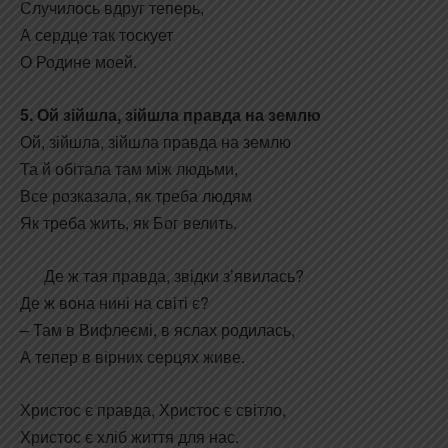
Случилось вдруг теперь,
А сердце так тоскует
О Родине моей.
5. Ой зійшла, зійшла правда на землю
Ой, зійшла, зійшла правда на землю
Та й обітала там між людьми,
Все розказала, як треба людям
Як треба жить, як Бог велить.
Де ж тая правда, звідки з’явилась?
Де ж вона нині на світі є?
– Там в Вифлеємі, в яслах родилась,
А тепер в вірних серцях живе.
Христос є правда, Христос є світло,
Христос є хліб життя для нас.