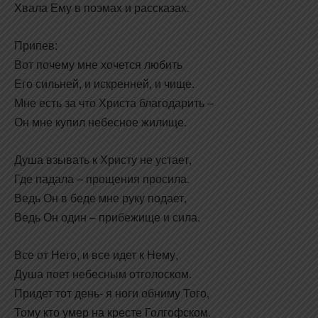
Хвала Ему в поэмах и рассказах.
Припев:
Вот почему мне хочется любить
Его сильней, и искренней, и чище.
Мне есть за что Христа благодарить –
Он мне купил небесное жилище.
Душа взывать к Христу не устает,
Где падала – прощения просила.
Ведь Он в беде мне руку подает,
Ведь Он один – прибежище и сила.
Все от Него, и все идет к Нему,
Душа поет небесным отголоском.
Придет тот день- я ноги обниму Того,
Тому кто умер на кресте Голгофском.