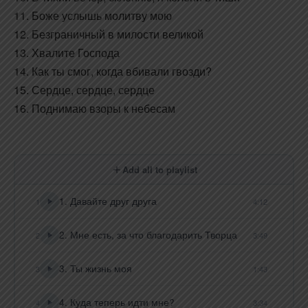
11. Боже услышь молитву мою
12. Безграничный в милости великой
13. Хвалите Господа
14. Как ты смог, когда вбивали гвозди?
15. Сердце, сердце, сердце
16. Поднимаю взоры к небесам
Add all to playlist
1. Давайте друг друга
1
4:12
2. Мне есть, за что благодарить Творца
2
3:49
3. Ты жизнь моя
3
1:43
4. Куда теперь идти мне?
4
3:34