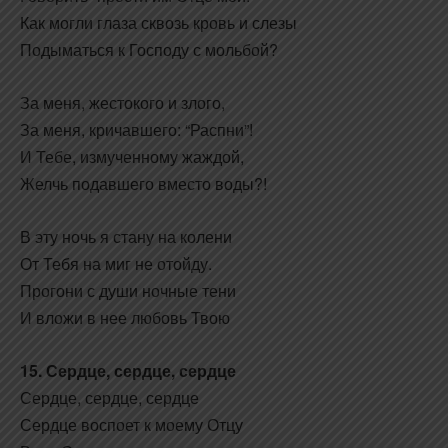
Как могли глаза сквозь кровь и слезы
Подыматься к Господу с мольбой?
За меня, жестокого и злого,
За меня, кричавшего: “Распни”!
И Тебе, измученному жаждой,
Желчь подавшего вместо воды?!
В эту ночь я стану на колени
От Тебя на миг не отойду.
Прогони с души ночные тени
И вложи в нее любовь Твою
15. Сердце, сердце, сердце
Сердце, сердце, сердце
Сердце воспоет к моему Отцу