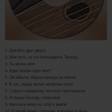
1. Давайте друг друга
2. Мне есть, за что благодарить Творца
3. Ты жизнь моя
4. Куда теперь идти мне?
5. Ой зійшла, зійшла правда на землю
6. В час, корда звучит молитвы голос
7. Спроси самарянку, что всех приглашала
8. Услышь Господь слова мои
9. Как и все живу на этой я земле
10. В тихий вечер, склоняю, я колени в тиши