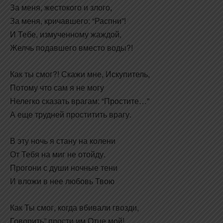
За меня, жестокого и злого,
За меня, кричавшего: “Распни”!
И Тебе, измученному жаждой,
Желчь подавшего вместо воды?!
Как ты смог?! Скажи мне, Искупитель,
Потому что сам я не могу
Нелегко сказать врагам: “Простите…”
А еще трудней проститить врагу.
В эту ночь я стану на колени
От Тебя на миг не отойду.
Прогони с души ночные тени
И вложи в нее любовь Твою
Как Ты смог, когда вбивали гвозди,
Говорить” прости им Отце мой!