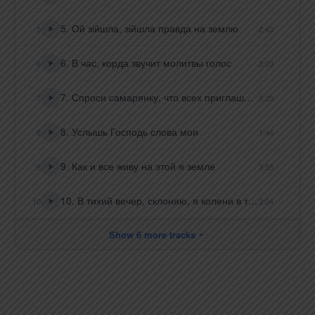
5. Ой зійшла, зійшла правда на землю
5
2:43
6. В час, корда звучит молитвы голос
6
3:03
7. Спроси самарянку, что всех приглашала
7
3:29
8. Услышь Господь слова мои
8
1:44
9. Как и все живу на этой я земле
9
3:55
10. В тихий вечер, склоняю, я колени в тиши
10
3:04
Show 6 more tracks