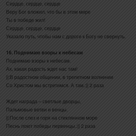
Сердце, сердце, сердце
Веру Бог вложил, что бы в этом мире
Ты в победе жил!
Сердце, сердце, сердце
Указало путь, чтобы нам с дороги к Богу не свернуть.
16. Поднимаю взоры к небесам
Поднимаю взоры к небесам.
Ах, какая радость ждет нас там!
||:В радостном общении, в трепетном волнении
Со Христом мы встретимся. А там.:|| 2 раза
Ждет награда – светлые дворцы,
Пальмовые ветви и венцы.
||:После слез и горя на стеклянном море
Песнь поют победы первенцы.:|| 2 раза