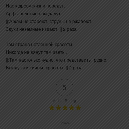
Нас к древу жизни поведут,
Арфы золотые нам дадут.
||:Арфы не стареют, струны не ржавеют,
Звуки неземные издают.:|| 2 раза
Там страна нетленной красоты.
Никогда не вянут там цветы,
||:Там настолько чудно, что представить трудно,
Всюду там сиянье красоты.:|| 2 раза
5
Article Rating
Donate