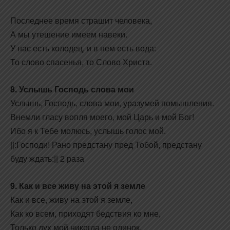
Последнее время страшит человека,
А мы утешение имеем навеки.
У нас есть колодец, и в нем есть вода:
То слово спасенья, то Слово Христа.
8. Услышь Господь слова мои
Услышь, Господь, слова мои, уразумей помышления.
Внемли гласу вопля моего, мой Царь и мой Бог!
Ибо я к Тебе молюсь, услышь голос мой.
||:Господи! Рано предстану пред Тобой, предстану
буду ждать:|| 2 раза
9. Как и все живу на этой я земле
Как и все, живу на этой я земле,
Как ко всем, приходят бедствия ко мне,
Только дух мой никогда не одинок,