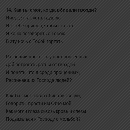
14. Как ты смог, когда вбивали гвозди?
Иисус, я так устал душою
И к Тебе пришел, чтобы сказать:
Я хочю поговорить с Тобою
В эту ночь с Тобой гортать
Разрешии просесть у наг пронзенных,
Дай потрогать ратны от гвоздей
И понять, что я среди прощенных,
Распинавших Господа людей?
Как Ты смог, когда вбивали гвозди,
Говорить” прости им Отце мой!
Как могли глаза сквозь кровь и слезы
Подыматься к Господу с мольбой?