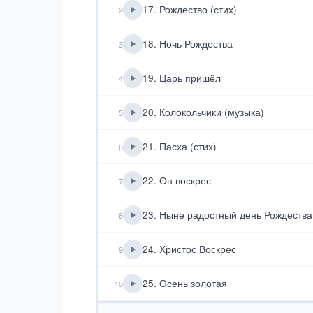
17. Рождество (стих)
2
18. Ночь Рождества
3
19. Царь пришёл
4
20. Колокольчики (музыка)
5
21. Пасха (стих)
6
22. Он воскрес
7
23. Ныне радостный день Рождества
8
24. Христос Воскрес
9
25. Осень золотая
10