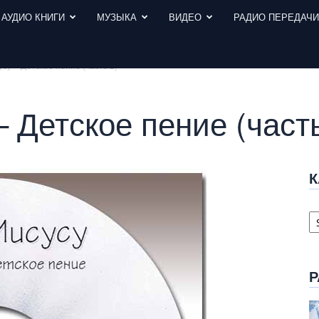
АУДИО КНИГИ
МУЗЫКА
ВИДЕО
РАДИО ПЕРЕДАЧ
су – Детское пение (часть 2)
 Детское пение (часть
К
К
с
Р