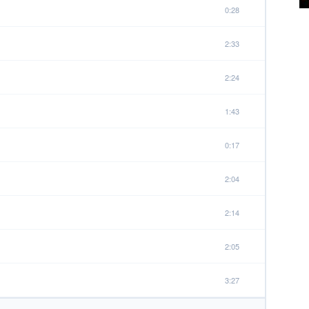
0:28
2:33
2:24
1:43
0:17
2:04
2:14
2:05
3:27