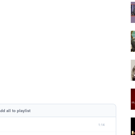
dd all to playlist
1:14