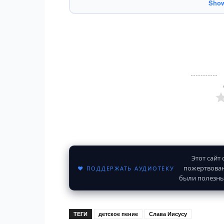
Show
Этот сайт
пожертвован
♥ ПОДДЕРЖАТЬ АУДИОТЕКУ
были полезны
ТЕГИ
детское пение
Слава Иисусу